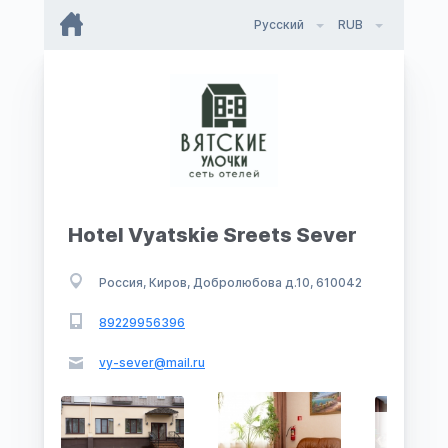
Русский
RUB
Hotel Vyatskie Sreets Sever
Россия, Киров, Добролюбова д.10, 610042
89229956396
vy-sever@mail.ru