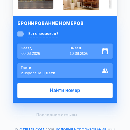
БРОНИРОВАНИЕ НОМЕРОВ
Есть промокод?
Заезд
Выезд
Гости
2
Взрослые,
0
Дети
Найти номер
Последние отзывы
©
OTELMS.COM
2026
УСЛОВИЯ ИСПОЛЬЗОВАНИЯ
V3-S